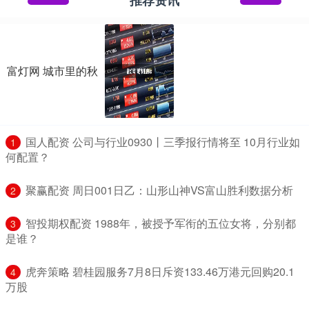
富灯网 城市里的秋
​国人配资 公司与行业0930丨三季报行情将至 10月行业如
1
何配置？
​聚赢配资 周日001日乙：山形山神VS富山胜利数据分析
2
​智投期权配资 1988年，被授予军衔的五位女将，分别都
3
是谁？
​虎奔策略 碧桂园服务7月8日斥资133.46万港元回购20.1
4
万股