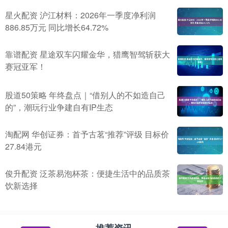
星火配资 沪江材料：2026年一季度净利润
886.85万元 同比增长64.72%
靠谱配资 星途双车闪耀金华，猎鹰智驾斩获大
赛冠亚军！
股道50策略 年终盘点｜“借别人的不如造自己
的”，潮玩行业争建自有IP生态
淘配网 华创证券：首予古茗“推荐”评级 目标价
27.84港元
俊升配资 泛茶易泡杯茶：便捷生活中的品质茶
饮新选择
推荐资讯