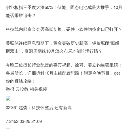
创业板指三季度大涨50%！储能、固态电池成最大推手，10月
能否乘胜追击？
科技线内部资金会否高低切换，硬件→软件切换窗口已打开？
美联储连续降息预期下，黄金突破历史新高，铜价酝酿“戴维
斯双击”，资源周期线10月怎么布局才能吃满行情？
今晚三位擅长行业配置的嘉宾祝超、徐可、姜立钧重磅坐镇：
各展所长，详细拆解10月主线配置思路！锁定今晚节目，get
你的赚钱攻略！
举报 云投教 相关视频
02'36'' 赵袭：科技休整后 还有新高
7 2452 03-25 21:09