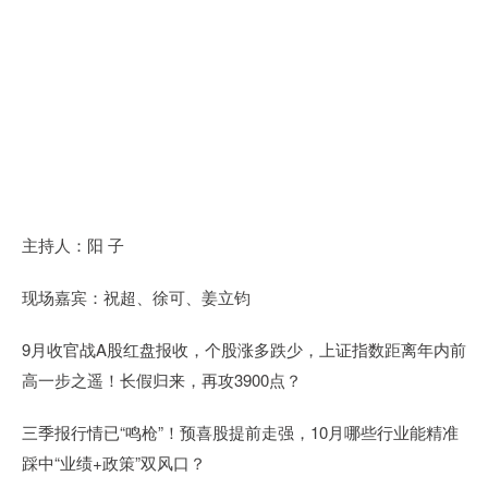
主持人：阳 子
现场嘉宾：祝超、徐可、姜立钧
9月收官战A股红盘报收，个股涨多跌少，上证指数距离年内前
高一步之遥！长假归来，再攻3900点？
三季报行情已“鸣枪”！预喜股提前走强，10月哪些行业能精准
踩中“业绩+政策”双风口？