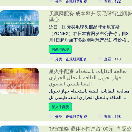
分类：正规股票配资
查看：122
贝赢网配资 成本攀升 羽毛球行业顺势
谋变
近日，国际羽毛球头部品牌尤尼克斯
（YONEX）在日本官网发布公告称，自8
月1日起对旗下多款羽毛球产品进行价格调
整，涨幅达30元/打至40元/打。 在此之
贝赢网配资
前，已有....
分类：正规股票配资
查看：143
星火牛配资 معالجة النفايات باستخدام
جهاز تحويل الطاقة بالتحلل الحراري
المغناطيسي العضوي
معالجة النفايات البيئية باستخدام جهاز تحويل
الطاقة بالتحلل الحراري المغناطيسي لل....
星火牛配资
分类：正规股票配资
查看：168
智宣策略 退休不销户留100元, 享受公