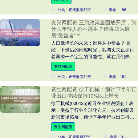
劝说、安抚....
分类：正规股票配资
查看：196
友兴网配资 三胎政策全面放开后，为
什么年轻人都不愿生？谁将成为最
后“受益者”？
人口低增长的未来：谁将从中受益？ 曾
经，下班后的闲暇时光，我与丈夫正探讨
着再添一个宝宝的可能性。就在我们热烈
讨论之际，久未联络的大学室友小张的一
友兴网配资
通电话打断了我们....
分类：正规股票配资
查看：161
资生网配资 徐工机械：预计下半年行
业出口持续保持10%以上增长
徐工机械(000425)近日在业绩说明会上表
示，受益于行业全球化布局、技术创新及
新兴市场拓展，预计下半年行业出口持续
保持10%以上增长。下半年政策红利、更
资生网配资
新周期....
分类：正规股票配资
查看：81