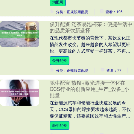
淘配网
及....
分类：正规股票配资
查看：196
俊升配资 泛茶易泡杯茶：便捷生活中
的品质茶饮新选择
在现代都市快节奏的背景下，茶饮文化正
悄然发生改变。越来越多的人希望以更轻
松、更高效的方式享受一杯好茶，不再受
时间、空间和传统冲泡方式的限制。泛茶
俊升配资
推出的易泡杯茶，....
分类：正规股票配资
查看：77
驰牛配资 热铆+激光焊接一体化在
CCS行业的创新应用_生产_设备_小
批量
在新能源汽车和储能行业快速发展的今
天，CCS母排的焊接要求越来越高，不仅
要保证精度，还要兼顾效率和柔性生产。
传统的分体式焊接方式往往存在示教慢、
驰牛配资
切换料号耗时长、....