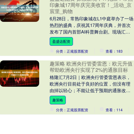
印象城17周年庆完美收官！_活动_京
宸里_购物
6月28日，常熟印象城在L1中庭举办了一场
热烈的盛典，庆祝其17周年庆典，并首次
发布了国内首部AI科普舞台剧。现场汇聚
了琴川街道和商务局的领导、万科印力华
盈盛达配资
东公司....
分类：正规股票配资
查看：183
趣策略 欧洲央行管委雷恩：欧元升值
帮助欧洲央行实现了2%的通胀目标
格隆汇7月2日｜欧洲央行管委雷恩表示，
欧洲央行目前处于良好的位置，但没有理
由掉以轻心；不能让低于预期的通胀改变
市场预期；汇率并非政策目标；欧元升值
趣策略
帮助欧洲央行实....
分类：正规股票配资
查看：114
三顺策略 海报 | APEC2026，深圳
见！