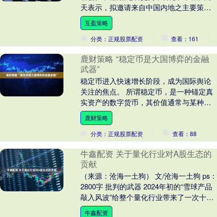
天表示，拟邀请来自中国内地之主要策略
投资者加入成为财团的重要成员，共同协
互盈策略
商出售其位....
分类：正规股票配资
查看：161
鹿财策略 “稳定币是大国博弈的金融
武器”
稳定币进入快速增长阶段，成为国际舆论
关注的焦点。 所谓稳定币，是一种锚定真
实资产的数字货币，其价值通常与某种法
定货币、商品或其他资产挂钩。 在目前全
鹿财策略
球稳定币发展....
分类：正规股票配资
查看：88
牛鑫配资 关于量化行业对A股生态的
贡献
（来源：沧海一土狗） 文/沧海一土狗 ps：
2800字 批判的武器 2024年初的“雪球产品
敲入风波”给整个量化行业带来了一次十分
严峻的挑战，市场上妖魔化量化的....
牛鑫配资