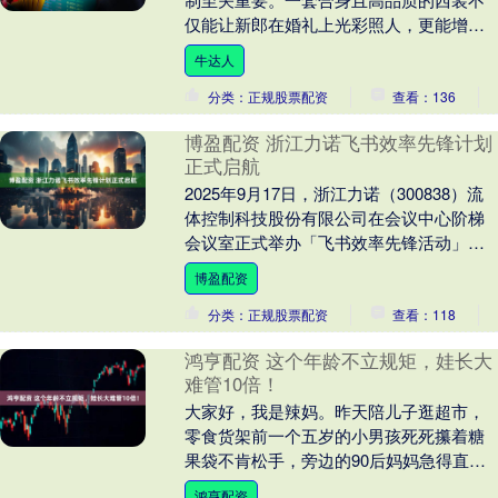
仅能让新郎在婚礼上光彩照人，更能增添
婚礼的庄重与浪漫氛围。然而，面对市场
牛达人
上众多的婚礼西服....
分类：正规股票配资
查看：136
博盈配资 浙江力诺飞书效率先锋计划
正式启航
2025年9月17日，浙江力诺（300838）流
体控制科技股份有限公司在会议中心阶梯
会议室正式举办「飞书效率先锋活动」开
营仪式，标志着公司数字化协作进程迈入
博盈配资
新阶....
分类：正规股票配资
查看：118
鸿亨配资 这个年龄不立规矩，娃长大
难管10倍！
大家好，我是辣妈。昨天陪儿子逛超市，
零食货架前一个五岁的小男孩死死攥着糖
果袋不肯松手，旁边的90后妈妈急得直跺
脚：“我们不是说好不买糖果吗？”她一遍遍
鸿亨配资