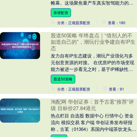
帷幕。这场聚焦量产车真实智驾能力的公
开赛，汇集了众多主流品牌的当红车型，
靠谱配资
在真实....
分类：正规股票配资
查看：180
股道50策略 年终盘点｜“借别人的不
如造自己的”，潮玩行业争建自有IP生
态
发力自有IP生态建设，潮玩产业强化与多
元创意资源的对接。 在优质IP的市场变现
能力被进一步看见之时，基于IP稀缺性和
市场热度，优质IP供应商在产业链的议价
股道50策略
能力得....
分类：正规股票配资
查看：91
淘配网 华创证券：首予古茗“推荐”评
级 目标价27.84港元
热点栏目 自选股 数据中心 行情中心 资金
流向 模拟交易 客户端 华创证券发布研报
称，古茗（01364）系国内中端茶饮龙头，
未来随新品类业务渗透、门店加密扩张