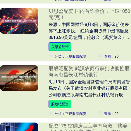
贝思盈配资 国内首饰金价，上破1050
元/克！
来源：中国网财经 9月3日，国际金价仍未
停下上涨步伐。 纽约金期货盘中最高触及
3616.90美元/盎司，伦敦金（现货黄金）最
高3546.67美元/盎司，双双创历....
贝思盈配资
分类：正规股票配资
查看：90
股般吧配资 武汉农商行获批收购控股
海南屯昌长江村镇银行
8月13日，国家金融监督管理总局海南监管
局发布《关于武汉农村商业银行股份有限
公司收购控股海南屯昌长江村镇银行股份
有限公司的批复》，同意武汉农村商业银
股般吧配资
行收购陈皓持....
分类：正规股票配资
查看：92
配资178 空调房宝宝鼻塞急救！烤姜