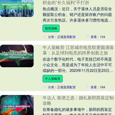
积金的“长久福利”不打折
热点概况：近日，关于退休人员是否应全
额提取公积金、销户还是留存账户的问题
再次引发热议。许多退休者习惯性地选择
一次性提取全部资金，觉得这样省心又方
智宣策略
便，似乎不用担心....
分类：正规股票配资
查看：134
牛人策略营 江苏城市电竞联赛圆满落
幕：从足球到电竞的跨界创新之旅
在这个数字化时代，电子竞技已经不再是
小众文化，而是成为了年轻人生活中不可
或缺的一部分。2023年11月22日至23日，
江苏省城市电竞联赛测试赛在南京市与扬
牛人策略营
州市顺....
分类：正规股票配资
查看：184
牛达人 靠谱之选：婚礼新郎西装定制
攻略
在筹备婚礼的诸多事项中，新郎的西装定
制至关重要。一套合身且高品质的西装不