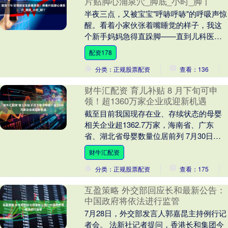
片贴脚心涌泉穴_脚底_小时_脚丫
半夜三点，又被宝宝"呼哧呼哧"的呼吸声惊
醒。看着小家伙张着嘴睡觉的样子，我这
个新手妈妈急得直跺脚——直到儿科医生
的姑姑教了我这招"烤姜片脚心贴"，从此告
配资178
别了通宵....
分类：正规股票配资
查看：136
财牛汇配资 育儿补贴 8 月下旬可申
领！超1360万家企业或迎新机遇
截至目前我国现存在业、存续状态的母婴
相关企业超1362.7万家，海南省、广东
省、湖北省母婴数量位居前列 7月30日，
国新办就育儿补贴制度及生育支持措施举
财牛汇配资
行发布会....
分类：正规股票配资
查看：175
互盈策略 外交部回应长和最新公告：
中国政府将依法进行监管
7月28日，外交部发言人郭嘉昆主持例行记
者会。 法新社记者提问，香港长和集团今