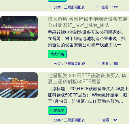
分类：正规股票配资
查看：122
博大策略 番禺锌锰电池制造设备安装
公司哪家好_技术_国冶_团队
番禺锌锰电池制造设备安装公司哪家好。
在番禺，对于锌锰电池制造企业来说，找
到合适的设备安装公司和产线施工队十分
关键。这关系到整个生产流程的高效性与
博大策略
安全性。 一、锌....
分类：正规股票配资
查看：158
七星配资 237只ETF获融资净买入 华
夏上证科创板50ETF居首
（原标题：237只ETF获融资净买入 华夏上
证科创板50ETF居首） Wind统计显示，截
至7月14日，沪深两市ETF两融余额为
993.15亿元，较上一交易日增....
七星配资
分类：正规股票配资
查看：92