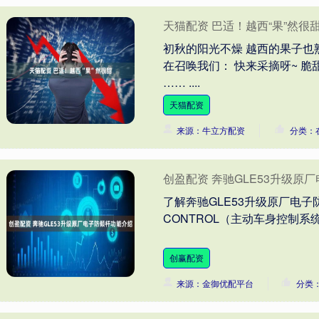
天猫配资 巴适！越西“果”然很
初秋的阳光不燥 越西的果子也
在召唤我们： 快来采摘呀~ 脆
…… ....
天猫配资
来源：牛立方配资
分类：
创盈配资 奔驰GLE53升级原
了解奔驰GLE53升级原厂电子防倾
CONTROL（主动车身控制系统）*
创赢配资
来源：金御优配平台
分类