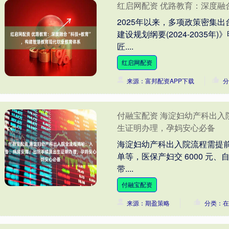
红启网配资 优路教育：深度融
2025年以来，多项政策密集
建设规划纲要(2024-203
匠....
红启网配资
来源：富邦配资APP下载
分
付融宝配资 海淀妇幼产科出
生证明办理，孕妈安心必备
海淀妇幼产科出入院流程需提
单等，医保产妇交 6000 元、
带....
付融宝配资
来源：期盈策略
分类：在