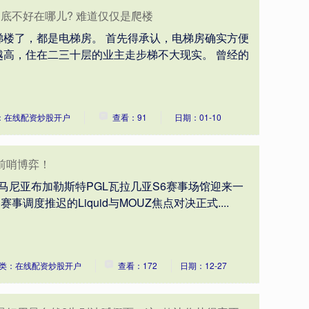
到底不好在哪儿? 难道仅仅是爬楼
梯楼了，都是电梯房。 首先得承认，电梯房确实方便
越高，住在二三十层的业主走步梯不大现实。 曾经的
：在线配资炒股开户
查看：91
日期：01-10
前哨博弈！
，罗马尼亚布加勒斯特PGL瓦拉几亚S6赛事场馆迎来一
调度推迟的Liquid与MOUZ焦点对决正式....
类：在线配资炒股开户
查看：172
日期：12-27