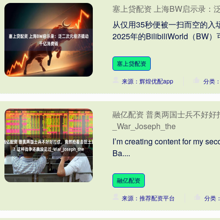
塞上贷配资 上海BW启示录：
从仅用35秒便被一扫而空的入
2025年的BilibiliWorld（
塞上贷配资
来源：辉煌优配app
分类
融亿配资 普奥两国士兵不好
_War_Joseph_the
I’m creating content for my se
Ba....
融亿配资
来源：推荐配资平台
分类