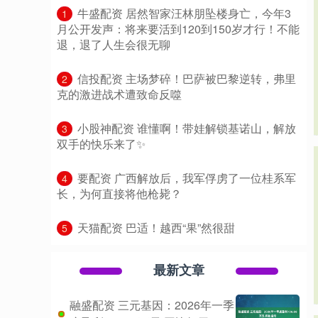
​牛盛配资 居然智家汪林朋坠楼身亡，今年3
1
月公开发声：将来要活到120到150岁才行！不能
退，退了人生会很无聊
​信投配资 主场梦碎！巴萨被巴黎逆转，弗里
2
克的激进战术遭致命反噬
​小股神配资 谁懂啊！带娃解锁基诺山，解放
3
双手的快乐来了✨
​要配资 广西解放后，我军俘虏了一位桂系军
4
长，为何直接将他枪毙？
​天猫配资 巴适！越西“果”然很甜
5
最新文章
融盛配资 三元基因：2026年一季