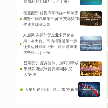
度盈利106.86万元 同比扭亏
稳赢配资 优视汽车传媒十周年庆
典暨中国汽车第三届“金芙蓉奖”颁
奖盛典圆满落幕
东启网 实探外贸企业多元化布
局：本土化、市场相近是第一步
还要迈过成本上升、供应链重建
这些坎儿｜一探
昌隆配资 瘦身健体、加码创新成
果显著 花旗维持复星国际“买
入”评级
天猫配资 巴适！越西“果”然很甜