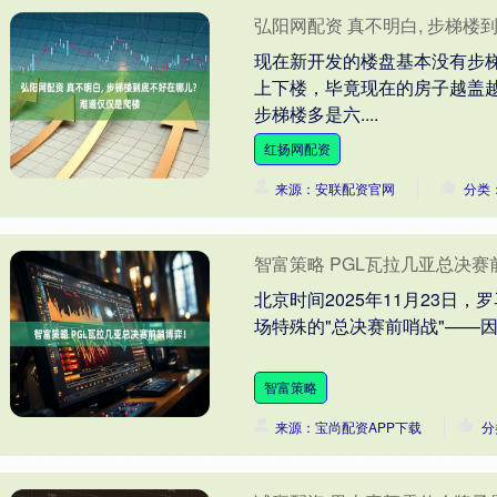
弘阳网配资 真不明白, 步梯楼
现在新开发的楼盘基本没有步
上下楼，毕竟现在的房子越盖
步梯楼多是六....
红扬网配资
来源：安联配资官网
分类
智富策略 PGL瓦拉几亚总决赛
北京时间2025年11月23日
场特殊的"总决赛前哨战"——因赛事
智富策略
来源：宝尚配资APP下载
分