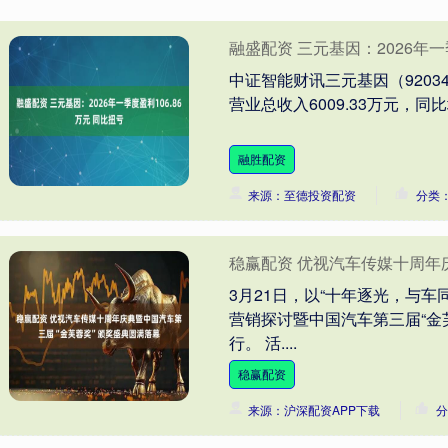
融盛配资 三元基因：2026年一
中证智能财讯三元基因（9203
营业总收入6009.33万元，同比增
融胜配资
来源：至德投资配资
分类
稳赢配资 优视汽车传媒十周年
3月21日，以“十年逐光，与车
营销探讨暨中国汽车第三届“金
行。 活....
稳赢配资
来源：沪深配资APP下载
分